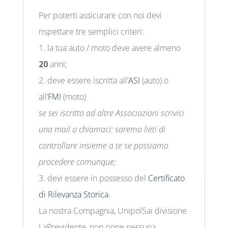
Per poterti assicurare con noi devi
rispettare tre semplici criteri:
1. la tua auto / moto deve avere almeno
20
anni;
2. deve essere iscritta all’
ASI
(auto) o
all’
FMI
(moto)
se sei iscritto ad altre Associazioni scrivici
una mail o chiamaci: saremo lieti di
controllare insieme a te se possiamo
procedere comunque;
3. devi essere in possesso del
Certificato
di Rilevanza Storica
.
La nostra Compagnia, UnipolSai divisione
LaPrevidente, non pone nessuna