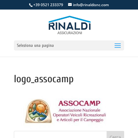
+39 0521 233379
info@rinaldisnc.com
Seleziona una pagina
logo_assocamp