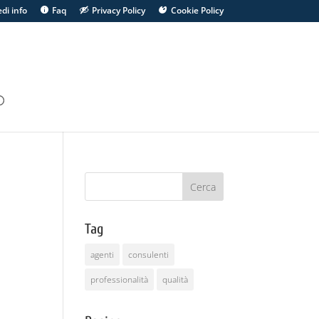
edi info
Faq
Privacy Policy
Cookie Policy
Tag
agenti
consulenti
professionalità
qualità