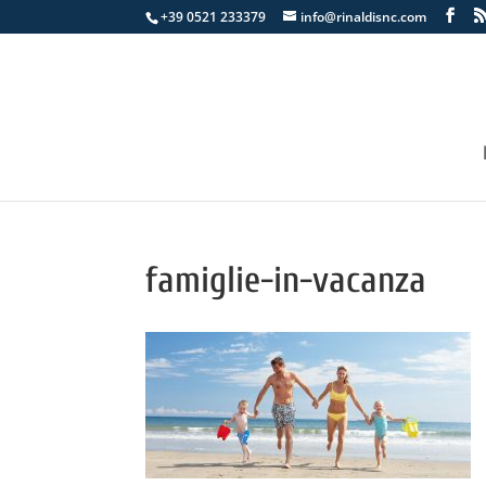
+39 0521 233379
info@rinaldisnc.com
famiglie-in-vacanza