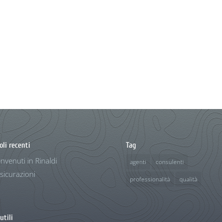
oli recenti
Tag
nvenuti in Rinaldi
agenti
consulenti
sicurazioni
professionalità
qualità
utili